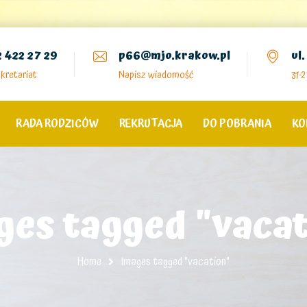
2 422 27 29
p66@mjo.krakow.pl
ul
kretariat
Napisz wiadomość
31-
RADA RODZICÓW
REKRUTACJA
DO POBRANIA
KO
ges tagged "vacat
Home
Images tagged "vacation"