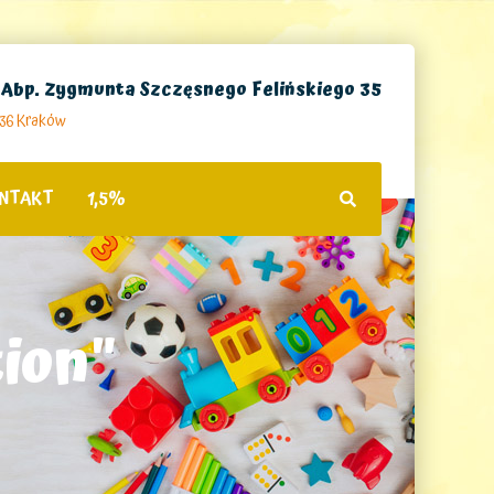
. Abp. Zygmunta Szczęsnego Felińskiego 35
236 Kraków
NTAKT
1,5%
ion"