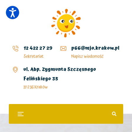
12 422 27 29
p66@mjo.krakow.pl
Sekretariat
Napisz wiadomość
ul. Abp. Zygmunta Szczęsnego
Felińskiego 35
31-236 Kraków