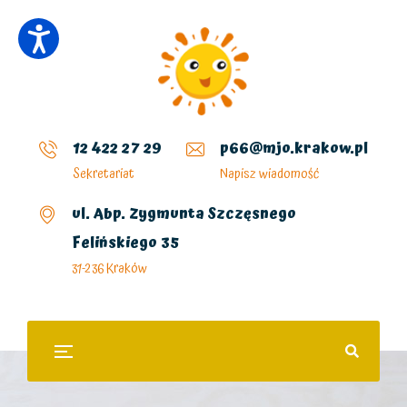
12 422 27 29
p66@mjo.krakow.pl
Sekretariat
Napisz wiadomość
ul. Abp. Zygmunta Szczęsnego
Felińskiego 35
31-236 Kraków