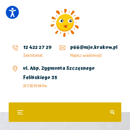
12 422 27 29
p66@mjo.krakow.pl
Sekretariat
Napisz wiadomość
ul. Abp. Zygmunta Szczęsnego
Felińskiego 35
31-236 Kraków