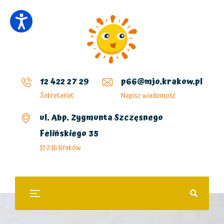
12 422 27 29
p66@mjo.krakow.pl
Sekretariat
Napisz wiadomość
ul. Abp. Zygmunta Szczęsnego
Felińskiego 35
31-236 Kraków