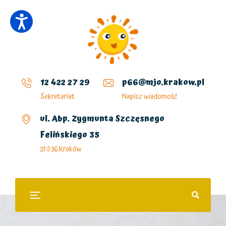
12 422 27 29
p66@mjo.krakow.pl
Sekretariat
Napisz wiadomość
ul. Abp. Zygmunta Szczęsnego
Felińskiego 35
31-236 Kraków