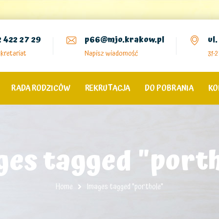
2 422 27 29
p66@mjo.krakow.pl
ul
kretariat
Napisz wiadomość
31-
RADA RODZICÓW
REKRUTACJA
DO POBRANIA
KO
ges tagged "porth
Home
Images tagged "porthole"