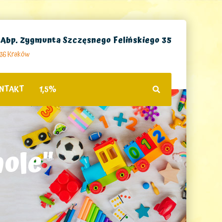
. Abp. Zygmunta Szczęsnego Felińskiego 35
236 Kraków
NTAKT
1,5%
ole"