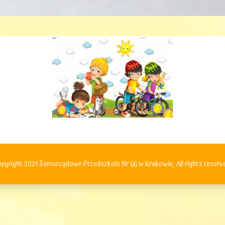
pyright 2021 Samorządowe Przedszkole Nr 66 w Krakowie, All rights reserv