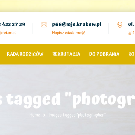
2 422 27 29
p66@mjo.krakow.pl
ul
kretariat
Napisz wiadomość
31-
RADA RODZICÓW
REKRUTACJA
DO POBRANIA
KO
 tagged "photog
Home
Images tagged "photographer"