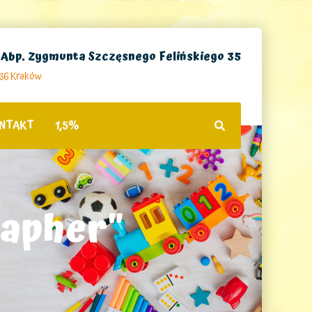
. Abp. Zygmunta Szczęsnego Felińskiego 35
236 Kraków
NTAKT
1,5%
rapher"