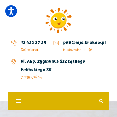
12 422 27 29
p66@mjo.krakow.pl
Sekretariat
Napisz wiadomość
ul. Abp. Zygmunta Szczęsnego
Felińskiego 35
31-236 Kraków