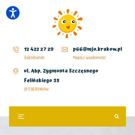
12 422 27 29
p66@mjo.krakow.pl
Sekretariat
Napisz wiadomość
ul. Abp. Zygmunta Szczęsnego
Felińskiego 35
31-236 Kraków