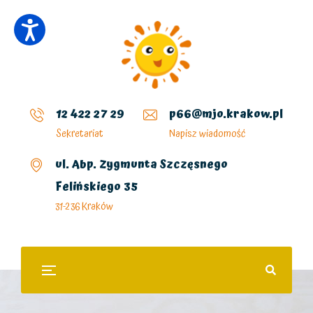
12 422 27 29
p66@mjo.krakow.pl
Sekretariat
Napisz wiadomość
ul. Abp. Zygmunta Szczęsnego
Felińskiego 35
31-236 Kraków