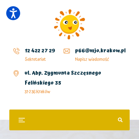
12 422 27 29
p66@mjo.krakow.pl
Sekretariat
Napisz wiadomość
ul. Abp. Zygmunta Szczęsnego
Felińskiego 35
31-236 Kraków