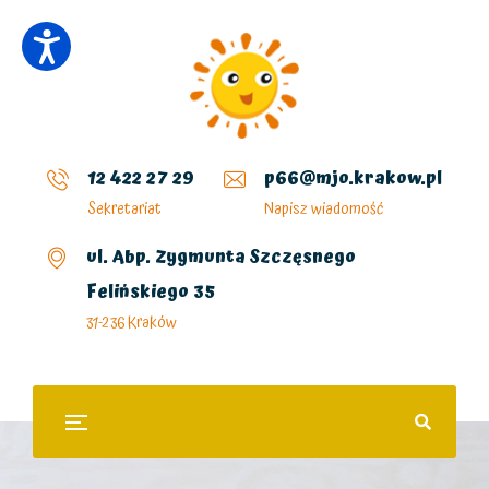
12 422 27 29
p66@mjo.krakow.pl
Sekretariat
Napisz wiadomość
ul. Abp. Zygmunta Szczęsnego
Felińskiego 35
31-236 Kraków