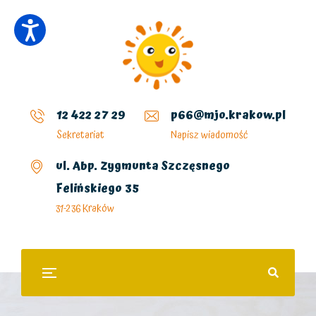
12 422 27 29
p66@mjo.krakow.pl
Sekretariat
Napisz wiadomość
ul. Abp. Zygmunta Szczęsnego
Felińskiego 35
31-236 Kraków