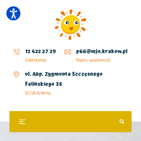
12 422 27 29
p66@mjo.krakow.pl
Sekretariat
Napisz wiadomość
ul. Abp. Zygmunta Szczęsnego
Felińskiego 35
31-236 Kraków