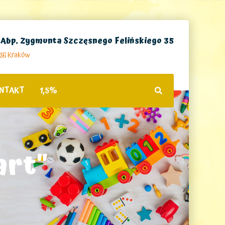
. Abp. Zygmunta Szczęsnego Felińskiego 35
236 Kraków
NTAKT
1,5%
art"