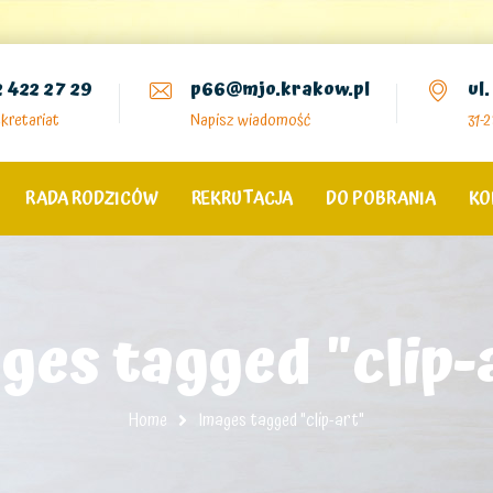
2 422 27 29
p66@mjo.krakow.pl
ul
kretariat
Napisz wiadomość
31-
RADA RODZICÓW
REKRUTACJA
DO POBRANIA
KO
ges tagged "clip-
Home
Images tagged "clip-art"