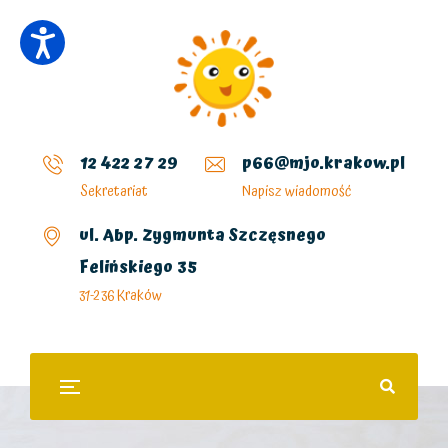
12 422 27 29
p66@mjo.krakow.pl
Sekretariat
Napisz wiadomość
ul. Abp. Zygmunta Szczęsnego
Felińskiego 35
31-236 Kraków