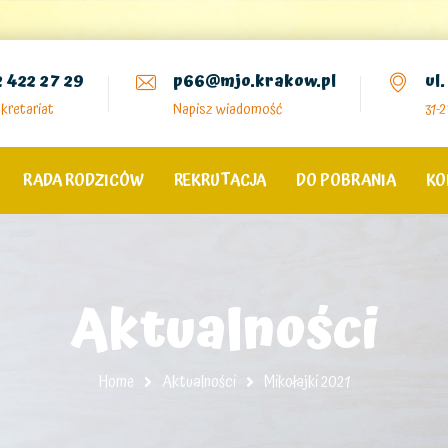
2 422 27 29
p66@mjo.krakow.pl
ul
kretariat
Napisz wiadomość
31-
RADA RODZICÓW
REKRUTACJA
DO POBRANIA
KO
Aktualności
Home
Aktualności
Mikołajki 2021