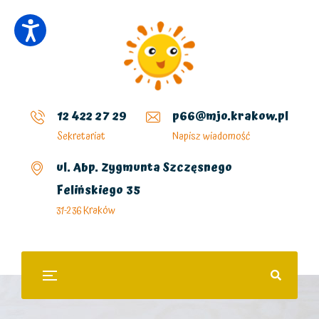
12 422 27 29
p66@mjo.krakow.pl
Sekretariat
Napisz wiadomość
ul. Abp. Zygmunta Szczęsnego
Felińskiego 35
31-236 Kraków