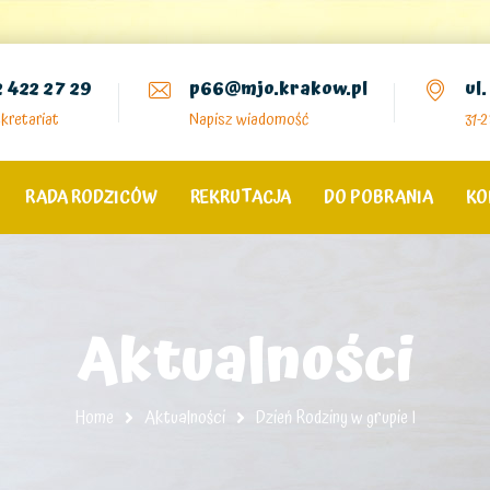
2 422 27 29
p66@mjo.krakow.pl
ul
kretariat
Napisz wiadomość
31-
RADA RODZICÓW
REKRUTACJA
DO POBRANIA
KO
Aktualności
Home
Aktualności
Dzień Rodziny w grupie I