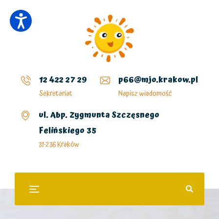
12 422 27 29
p66@mjo.krakow.pl
Sekretariat
Napisz wiadomość
ul. Abp. Zygmunta Szczęsnego
Felińskiego 35
31-236 Kraków