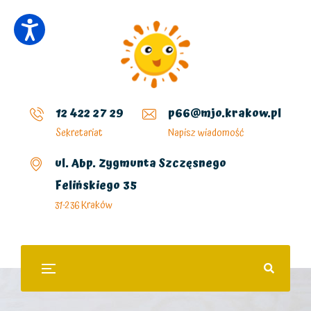
12 422 27 29
p66@mjo.krakow.pl
Sekretariat
Napisz wiadomość
ul. Abp. Zygmunta Szczęsnego
Felińskiego 35
31-236 Kraków