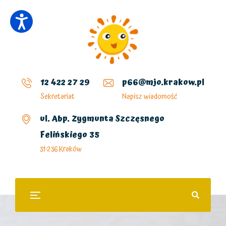
12 422 27 29
p66@mjo.krakow.pl
Sekretariat
Napisz wiadomość
ul. Abp. Zygmunta Szczęsnego
Felińskiego 35
31-236 Kraków