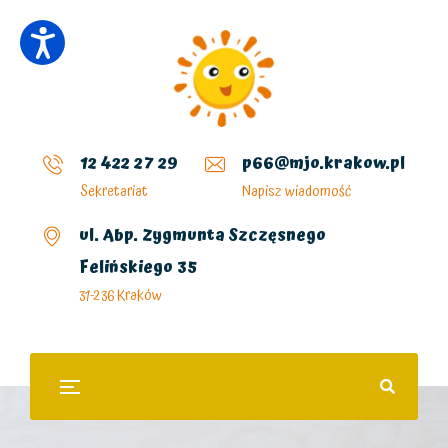
12 422 27 29
p66@mjo.krakow.pl
Sekretariat
Napisz wiadomość
ul. Abp. Zygmunta Szczęsnego
Felińskiego 35
31-236 Kraków