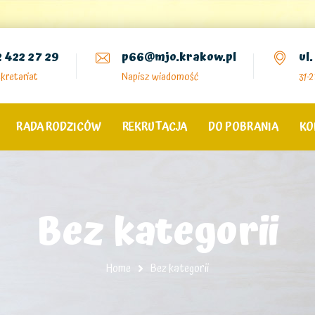
2 422 27 29
p66@mjo.krakow.pl
ul
kretariat
Napisz wiadomość
31-
RADA RODZICÓW
REKRUTACJA
DO POBRANIA
KO
Bez kategorii
Home
Bez kategorii