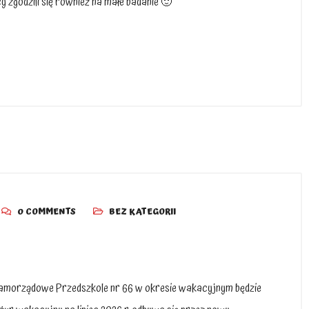
icy zgodzili się również na małe badanie 🙂
0 COMMENTS
BEZ KATEGORII
amorządowe Przedszkole nr 66 w okresie wakacyjnym będzie