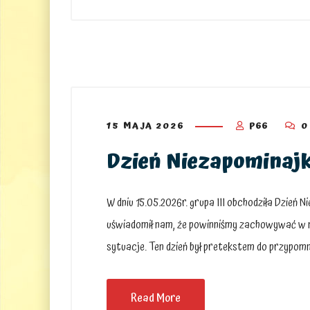
15 MAJA 2026
P66
0
Dzień Niezapominajki
W dniu 15.05.2026r. grupa III obchodziła Dzień N
uświadomił nam, że powinniśmy zachowywać w nas
sytuacje. Ten dzień był pretekstem do przypomn
Read More