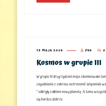
15 MAJA 2026
P66
0
Kosmos w grupie III
W grupie III drugi tydzień maja zdominowała 
zagadnienia z zakresu astronomii. Wspaniale 
” odkryły całkiem nową planetę. A temu wszystki
się bardzo dobrze.