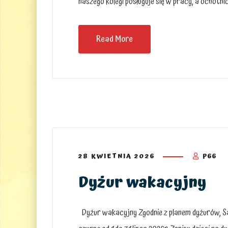
naszego kolegi posługuje się w pracy, a ochotn
Read More
28 KWIETNIA 2026
P66
Dyżur wakacyjny
Dyżur wakacyjny Zgodnie z planem dyżurów, S