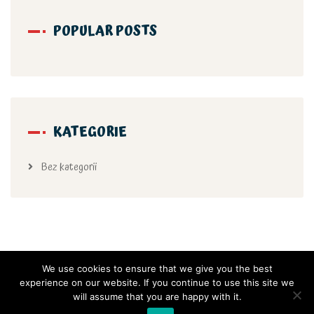
POPULAR POSTS
KATEGORIE
Bez kategorii
We use cookies to ensure that we give you the best
experience on our website. If you continue to use this site we
will assume that you are happy with it.
Copyright 2021 Samorządowe Przedszkole Nr 66 w Krakowie, All rights