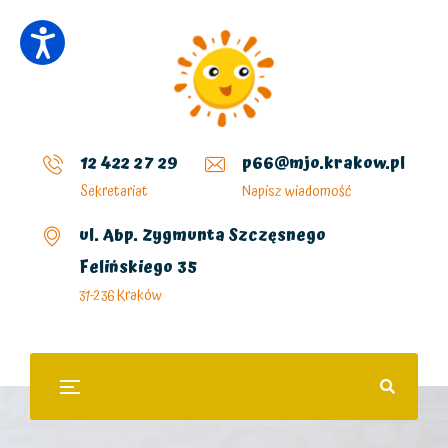
12 422 27 29
p66@mjo.krakow.pl
Sekretariat
Napisz wiadomość
ul. Abp. Zygmunta Szczęsnego
Felińskiego 35
31-236 Kraków