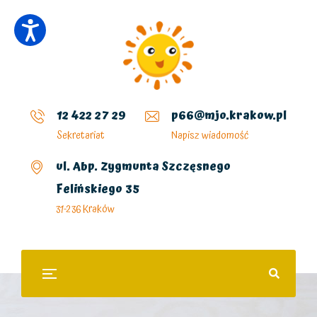
12 422 27 29
p66@mjo.krakow.pl
Sekretariat
Napisz wiadomość
ul. Abp. Zygmunta Szczęsnego
Felińskiego 35
31-236 Kraków