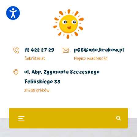
12 422 27 29
p66@mjo.krakow.pl
Sekretariat
Napisz wiadomość
ul. Abp. Zygmunta Szczęsnego
Felińskiego 35
31-236 Kraków