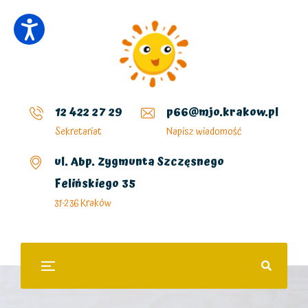
12 422 27 29
p66@mjo.krakow.pl
Sekretariat
Napisz wiadomość
ul. Abp. Zygmunta Szczęsnego
Felińskiego 35
31-236 Kraków