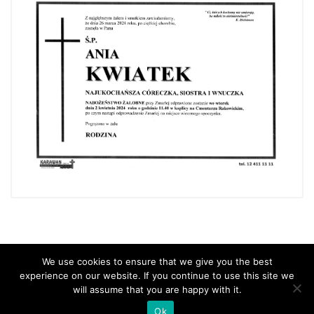
We use cookies to ensure that we give you the best
experience on our website. If you continue to use this site we
will assume that you are happy with it.
Copyright 2021 Samorządowe Przedszkole Nr 66 w Krakowie, All rights
Ok