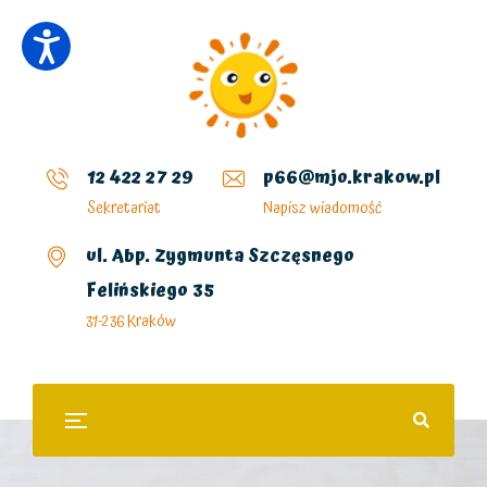
12 422 27 29
p66@mjo.krakow.pl
Sekretariat
Napisz wiadomość
ul. Abp. Zygmunta Szczęsnego
Felińskiego 35
31-236 Kraków