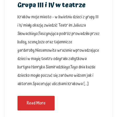
Grupa III i IV w teatrze
Kraków moje miasto – w kwietniu dzieci z grupy III
i IV miały okazję zwiedzić Teatr im.Juliusza
Słowackiego.Fascynująca podróż prowadziła przez
kulisy, scenę,loże oraz tajemnicze
garderoby.Niesamowite wrażenie wprowadzające
dzieci w magię teatru odegrała zabytkowa
kurtyna Henryka Siemiradzkiego.Tego dnia każde
dziecko mogło poczuć się zarówno widzem jak i
aktorem.Spacerując uliczkami Krakowa […]
Read More