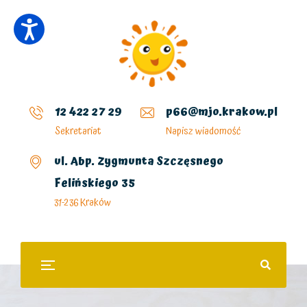
12 422 27 29
p66@mjo.krakow.pl
Sekretariat
Napisz wiadomość
ul. Abp. Zygmunta Szczęsnego
Felińskiego 35
31-236 Kraków