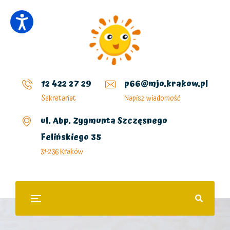
12 422 27 29
p66@mjo.krakow.pl
Sekretariat
Napisz wiadomość
ul. Abp. Zygmunta Szczęsnego
Felińskiego 35
31-236 Kraków