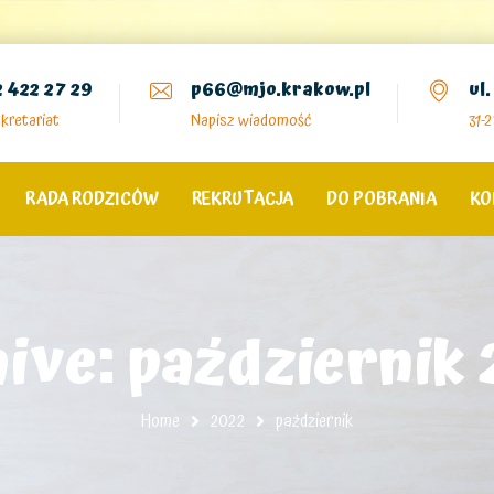
2 422 27 29
p66@mjo.krakow.pl
ul
kretariat
Napisz wiadomość
31-
RADA RODZICÓW
REKRUTACJA
DO POBRANIA
KO
ive: październik
Home
2022
październik