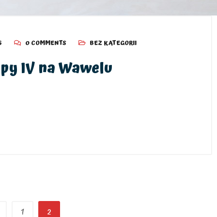
6
0 COMMENTS
BEZ KATEGORII
py IV na Wawelu
1
2